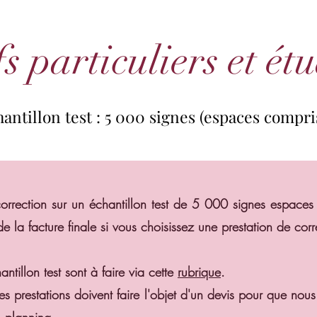
s particuliers et ét
antillon test : 5 000 signes (espaces compri
antillon test : 5 000 signes (espaces compri
e correction sur un échantillon test de 5 000 signes espac
 la facture finale si vous choisissez une prestation de cor
tillon test sont à faire via cette
rubrique
.
es prestations doivent faire l'objet d'un devis pour que nou