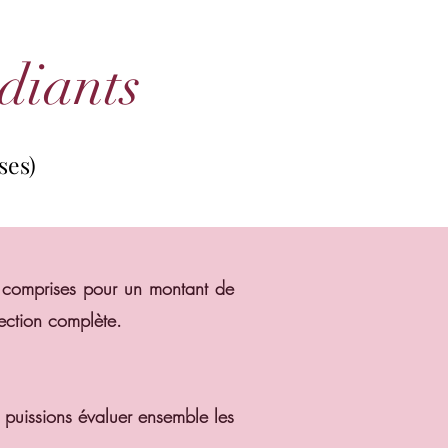
udiants
ses)
ses)
es comprises pour un montant de
rection complète.
s puissions évaluer ensemble les