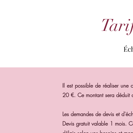
Tarif
Éch
Éch
Il est possible de réaliser un
20 €. Ce montant sera déduit de
Les demandes de devis et d'échan
Devis gratuit valable 1 mois. C