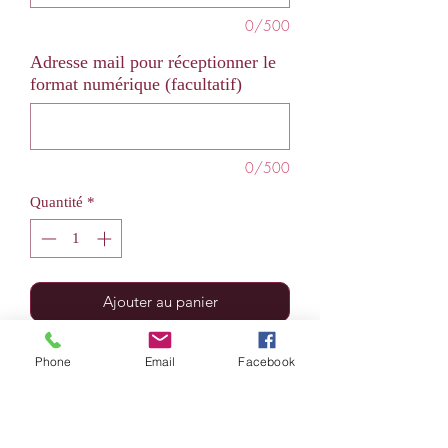
0/500
Adresse mail pour réceptionner le
format numérique (facultatif)
0/500
Quantité
*
Ajouter au panier
Les formats numériques sont offerts
Phone
Email
Facebook
pour l'achat de la trilogie en broché.