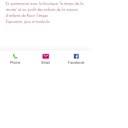
En partenariat avec la boutique "le temps de la 
récrée" et au profit des enfants de la maison 
d'enfants de Raon l'étape.
Exposants, jeux et tombola
Partager cet événement
Phone
Email
Facebook
Conditions générales de vente de produits
Conditions générales de vente de prestations
Politique des cookies
Mentions légales et politique de confidentialité