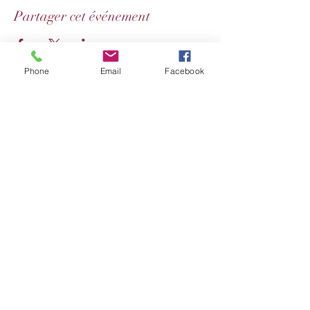
Partager cet événement
Phone
Email
Facebook
Conditions générales de vente de produits
Conditions générales de vente de prestations
Politique des cookies
Mentions légales et politique de confidentialité
Se désabonner
Do Not Sell My Personal Information
©2019 by Maryjoce Amoris - Auteure. Proudly created