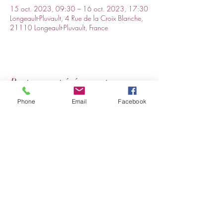
15 oct. 2023, 09:30 – 16 oct. 2023, 17:30
Longeault-Pluvault, 4 Rue de la Croix Blanche,
21110 Longeault-Pluvault, France
Partager cet événement
Phone
Email
Facebook
Conditions générales de vente de produits
Conditions générales de vente de prestations
Politique des cookies
Mentions légales et politique de confidentialité