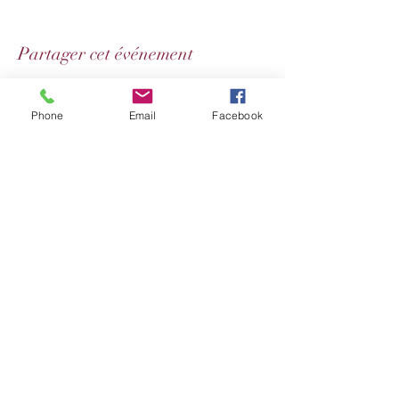
Partager cet événement
Phone
Email
Facebook
Conditions générales de vente de produits
Conditions générales de vente de prestations
Politique des cookies
Mentions légales et politique de confidentialité
Se désabonner
Do Not Sell My Personal Information