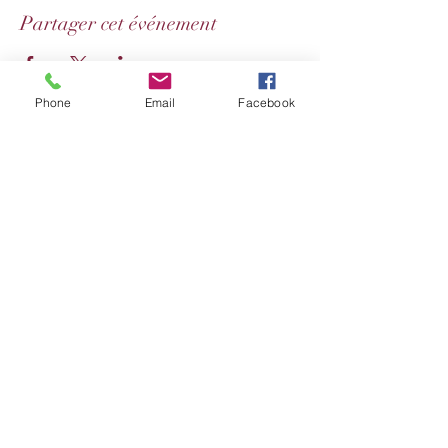
Partager cet événement
Phone
Email
Facebook
Conditions générales de vente de produits
Conditions générales de vente de prestations
Politique des cookies
Mentions légales et politique de confidentialité
Se désabonner
Do Not Sell My Personal Information
©2019 by Maryjoce Amoris - Auteure. Proudly created